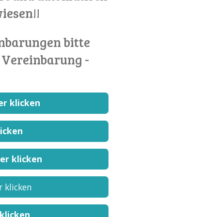
iesen!!
nbarungen bitte
- Vereinbarung -
ier klicken
licken
ier klicken
r klicken
klicken