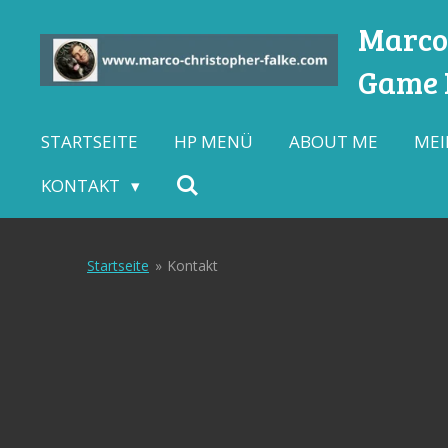
Zum
Marco-
Hauptinhalt
Game L
springen
STARTSEITE
HP MENÜ
ABOUT ME
MEI
KONTAKT
Startseite
»
Kontakt