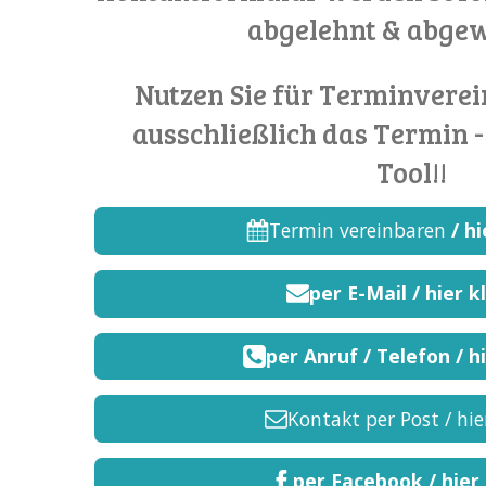
abgelehnt & abgew
Nutzen Sie für Terminverei
ausschließlich das Termin 
Tool!!
Termin vereinbaren
/ h
per E-Mail / hier k
per Anruf / Telefon / h
Kontakt per Post / hie
per Facebook / hier 