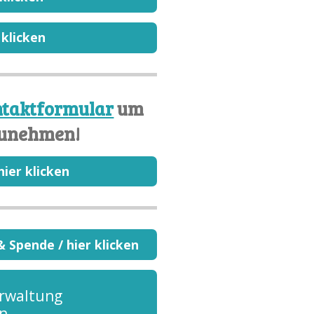
 klicken
taktformular
um
zunehmen!
ier klicken
 Spende / hier klicken
erwaltung
n