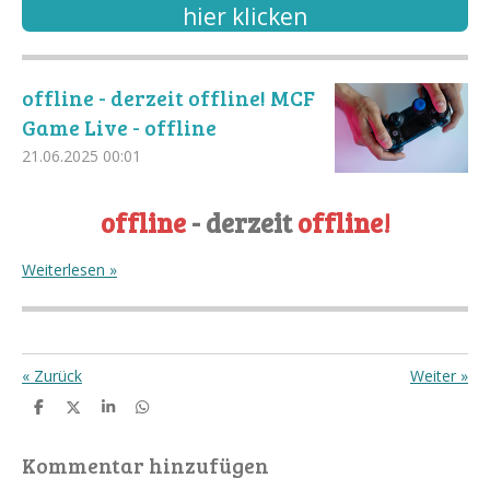
hier klicken
offline - derzeit offline! MCF
Game Live - offline
21.06.2025
00:01
offline
- derzeit
offline!
Weiterlesen »
«
Zurück
Weiter
»
T
T
T
T
e
e
e
e
i
i
i
i
l
l
l
l
Kommentar hinzufügen
e
e
e
e
n
n
n
n