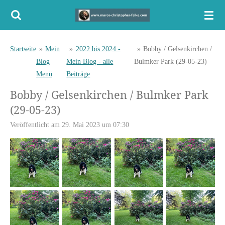
Zum
Hauptinhalt
springen
Startseite
»
Mein
»
2022 bis 2024 -
»
Bobby / Gelsenkirchen /
Blog
Mein Blog - alle
Bulmker Park (29-05-23)
Menü
Beiträge
Bobby / Gelsenkirchen / Bulmker Park
(29-05-23)
Veröffentlicht am 29. Mai 2023 um 07:30