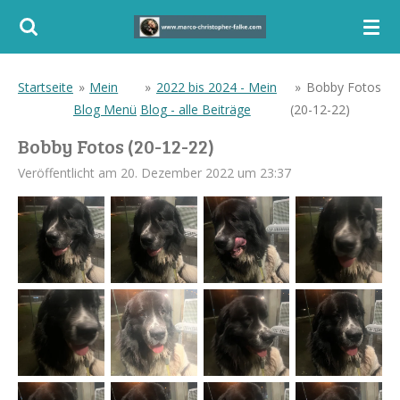
Zum
Hauptinhalt
springen
Startseite
»
Mein
»
2022 bis 2024 - Mein
»
Bobby Fotos
Blog Menü
Blog - alle Beiträge
(20-12-22)
Bobby Fotos (20-12-22)
Veröffentlicht am 20. Dezember 2022 um 23:37