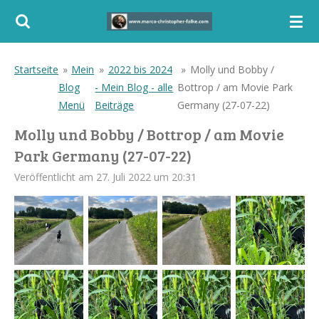
Zum
Hauptinhalt
springen
Startseite
»
Mein
»
2022 bis 2024
»
Molly und Bobby /
Blog
- Mein Blog - alle
Bottrop / am Movie Park
Menü
Beiträge
Germany (27-07-22)
Molly und Bobby / Bottrop / am Movie
Park Germany (27-07-22)
Veröffentlicht am 27. Juli 2022 um 20:31