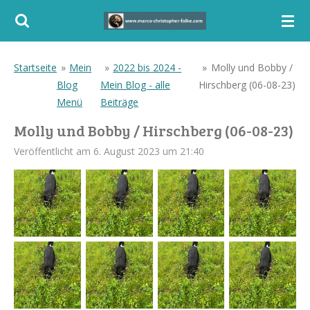
Zum
Hauptinhalt
springen
Startseite
»
Mein
»
2022 bis 2024 -
»
Molly und Bobby /
Blog
Mein Blog - alle
Hirschberg (06-08-23)
Menü
Beiträge
Molly und Bobby / Hirschberg (06-08-23)
Veröffentlicht am 6. August 2023 um 21:40