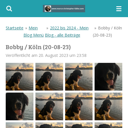
Zum
Hauptinhalt
springen
Startseite
»
Mein
»
2022 bis 2024 - Mein
»
Bobby / Köln
Blog Menü
Blog - alle Beiträge
(20-08-23)
Bobby / Köln (20-08-23)
Veröffentlicht am 20. August 2023 um 23:58