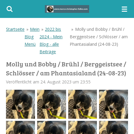
Zum
Hauptinhalt
springen
Startseite
»
Mein
»
2022 bis
»
Molly und Bobby / Brühl /
Blog
2024 - Mein
Berggeistsee / Schlösser / am
Menü
Blog - alle
Phantasialand (24-08-23)
Beiträge
Molly und Bobby / Brühl / Berggeistsee /
Schlösser / am Phantasialand (24-08-23)
Veröffentlicht am 24. August 2023 um 23:55