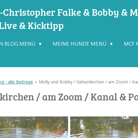
Christopher Falke & Bobby & Mo
ive & Kicktipp
N BLOG MENÜ
MEINE HUNDE MENÜ
MCF 
g - alle Beiträge
»
Molly und Bobby / Gelsenkirchen / am Zoom / Kan
kirchen / am Zoom / Kanal & Pa