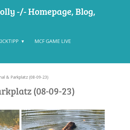
lly -/- Homepage, Blog,
KICKTIPP
MCF GAME LIVE
al & Parkplatz (08-09-23)
rkplatz (08-09-23)