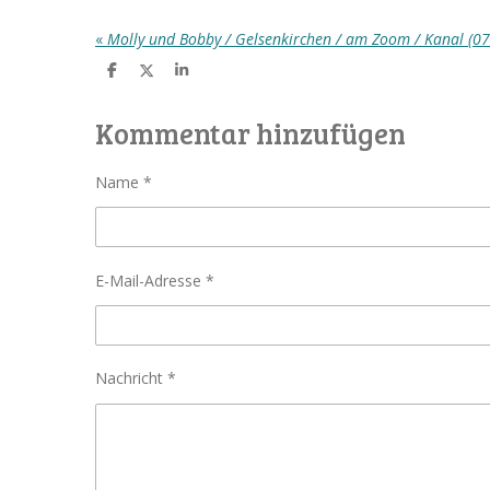
«
Molly und Bobby / Gelsenkirchen / am Zoom / Kanal (07
T
T
T
e
e
e
i
i
i
l
l
l
Kommentar hinzufügen
e
e
e
n
n
n
Name *
E-Mail-Adresse *
Nachricht *