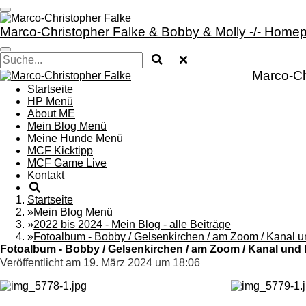
Zum
Hauptinhalt
Marco-Christopher Falke & Bobby & Molly -/- Homep
springen
Marco-Ch
Startseite
HP Menü
About ME
Mein Blog Menü
Meine Hunde Menü
MCF Kicktipp
MCF Game Live
Kontakt
Startseite
»
Mein Blog Menü
»
2022 bis 2024 - Mein Blog - alle Beiträge
»
Fotoalbum - Bobby / Gelsenkirchen / am Zoom / Kanal u
Fotoalbum - Bobby / Gelsenkirchen / am Zoom / Kanal und P
Veröffentlicht am 19. März 2024 um 18:06