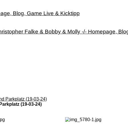
age, Blog, Game Live & Kicktipp
ristopher Falke & Bobby & Molly -/- Homepage, Blo
nd Parkplatz (19-03-24)
arkplatz (19-03-24)