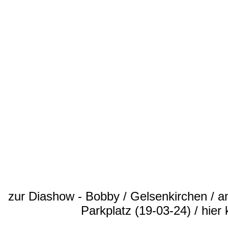
B
e
w
e
r
t
u
n
g
zur Diashow - Bobby / Gelsenkirchen / 
:
5
Parkplatz (19-03-24) / hier 
S
t