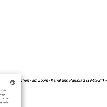
 / Gelsenkirchen / am Zoom / Kanal und Parkplatz (19-03-24)
»