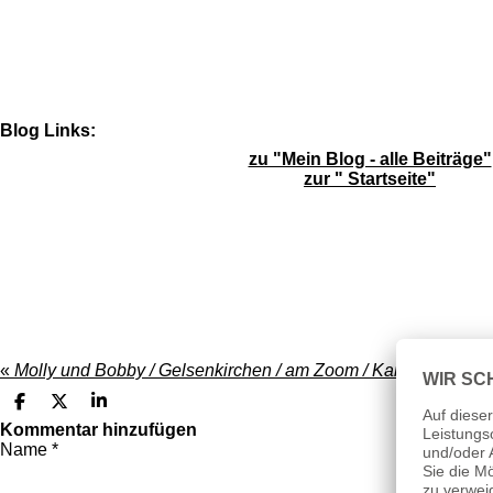
e
r
n
e
Blog Links:
zu "Mein Blog - alle Beiträge"
zur " Startseite"
«
Molly und Bobby / Gelsenkirchen / am Zoom / Kanal und Park
T
T
T
e
e
e
Kommentar hinzufügen
i
i
i
Name *
l
l
l
e
e
e