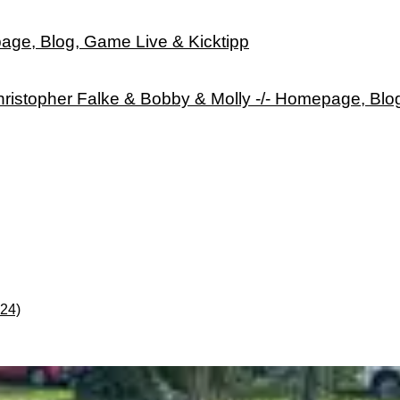
age, Blog, Game Live & Kicktipp
ristopher Falke & Bobby & Molly -/- Homepage, Blo
-24)