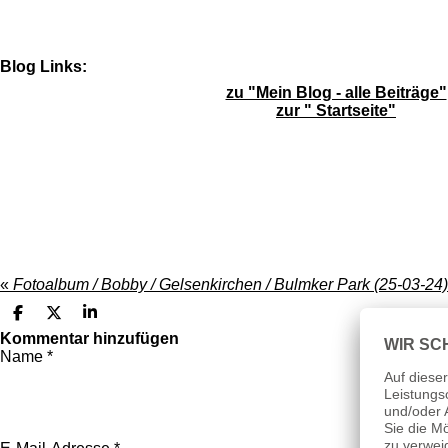
e
Blog Links:
zu "Mein Blog - alle Beiträge"
zur " Startseite"
«
Fotoalbum / Bobby / Gelsenkirchen / Bulmker Park (25-03-24)
T
T
T
e
e
e
Kommentar hinzufügen
i
i
i
Name *
l
l
l
e
e
e
n
n
n