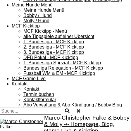
Meine Hunde Menü
Meine Hunde Menü
Bobby / Hund
Molly / Hund
MCF Kicktipp
MCF Kicktipp - Menü
alle Tippspiele auf einer Übersicht
1. Bundesliga - MCF Kicktipp
2. Bundesliga - MCF Kicktipp
3. Bundesliga - MCF Kicktipp
DFB Pokal - MCF Kicktipp
1. Bundesliga Spezial - MCF Kicktipp
Bundesliga Relegation - MCF Kicktipp
Fussball WM & EM - MCF Kicktipp
MCF Game Live
Kontakt
Kontakt
Termin buchen
Kontaktformular
Abo Verwaltung & Abo Kündigung / Bobby Blog
Marco-Christopher Falke & Bobby
& Molly -/- Homepage, Blog,
Game Live & Kicktipp