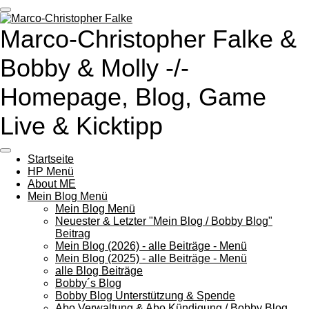
Zum
Hauptinhalt
Marco-Christopher Falke &
springen
Bobby & Molly -/-
Homepage, Blog, Game
Live & Kicktipp
Startseite
HP Menü
About ME
Mein Blog Menü
Mein Blog Menü
Neuester & Letzter "Mein Blog / Bobby Blog"
Beitrag
Mein Blog (2026) - alle Beiträge - Menü
Mein Blog (2025) - alle Beiträge - Menü
alle Blog Beiträge
Bobby´s Blog
Bobby Blog Unterstützung & Spende
Abo Verwaltung & Abo Kündigung / Bobby Blog