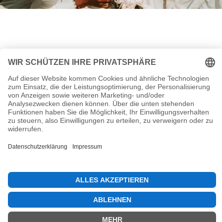
Startseite
Homepage Hauptmenü
MCF Kicktipp
MCF Game Live
Neuester & Letzter "Mein Blog / Bobby Blog" Beitrag
Termin vereinbaren
Bobby Blog Unterstützung & Spende
Kontakt
Sitemap
Allgemeine Geschäftsbedingungen
Widerrufsbelehrung
Nutzungsbedingungen
Datenschutzerklärungen
Impressum
Abo Kündigen
© 2026 Marco-Christopher Falke