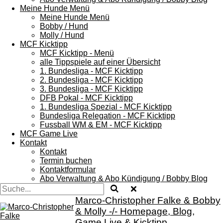
Meine Hunde Menü
Meine Hunde Menü
Bobby / Hund
Molly / Hund
MCF Kicktipp
MCF Kicktipp - Menü
alle Tippspiele auf einer Übersicht
1. Bundesliga - MCF Kicktipp
2. Bundesliga - MCF Kicktipp
3. Bundesliga - MCF Kicktipp
DFB Pokal - MCF Kicktipp
1. Bundesliga Spezial - MCF Kicktipp
Bundesliga Relegation - MCF Kicktipp
Fussball WM & EM - MCF Kicktipp
MCF Game Live
Kontakt
Kontakt
Termin buchen
Kontaktformular
Abo Verwaltung & Abo Kündigung / Bobby Blog
Marco-Christopher Falke & Bobby
& Molly -/- Homepage, Blog,
Game Live & Kicktipp