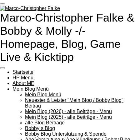
Zum
Hauptinhalt
Marco-Christopher Falke &
springen
Bobby & Molly -/-
Homepage, Blog, Game
Live & Kicktipp
Startseite
HP Menü
About ME
Mein Blog Menü
Mein Blog Menü
Neuester & Letzter "Mein Blog / Bobby Blog"
Beitrag
Mein Blog (2026) - alle Beiträge - Menü
Mein Blog (2025) - alle Beiträge - Menü
alle Blog Beiträge
Bobby´s Blog
Bobby Blog Unterstützung & Spende
Abo Verwaltung & Abo Kündigung / Bobby Blog