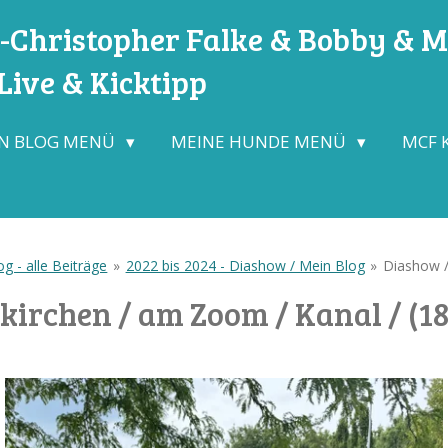
Christopher Falke & Bobby & Mo
ive & Kicktipp
N BLOG MENÜ
MEINE HUNDE MENÜ
MCF 
g - alle Beiträge
»
2022 bis 2024 - Diashow / Mein Blog
»
Diashow /
kirchen / am Zoom / Kanal / (18