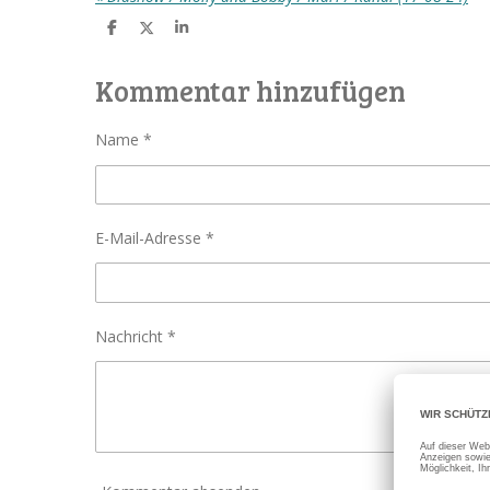
T
T
T
e
e
e
i
i
i
l
l
l
Kommentar hinzufügen
e
e
e
n
n
n
Name *
E-Mail-Adresse *
Nachricht *