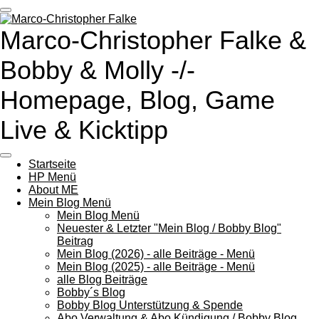
Zum
Hauptinhalt
Marco-Christopher Falke &
springen
Bobby & Molly -/-
Homepage, Blog, Game
Live & Kicktipp
Startseite
HP Menü
About ME
Mein Blog Menü
Mein Blog Menü
Neuester & Letzter "Mein Blog / Bobby Blog"
Beitrag
Mein Blog (2026) - alle Beiträge - Menü
Mein Blog (2025) - alle Beiträge - Menü
alle Blog Beiträge
Bobby´s Blog
Bobby Blog Unterstützung & Spende
Abo Verwaltung & Abo Kündigung / Bobby Blog