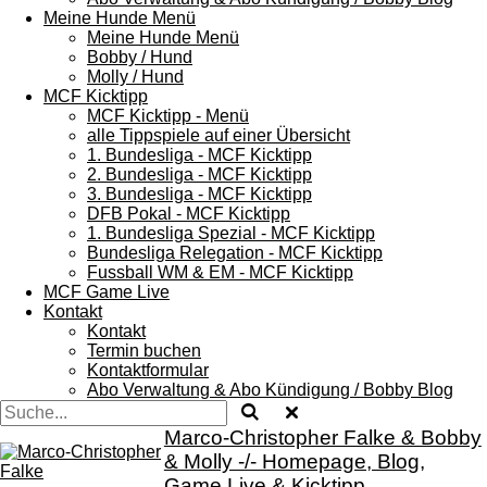
Meine Hunde Menü
Meine Hunde Menü
Bobby / Hund
Molly / Hund
MCF Kicktipp
MCF Kicktipp - Menü
alle Tippspiele auf einer Übersicht
1. Bundesliga - MCF Kicktipp
2. Bundesliga - MCF Kicktipp
3. Bundesliga - MCF Kicktipp
DFB Pokal - MCF Kicktipp
1. Bundesliga Spezial - MCF Kicktipp
Bundesliga Relegation - MCF Kicktipp
Fussball WM & EM - MCF Kicktipp
MCF Game Live
Kontakt
Kontakt
Termin buchen
Kontaktformular
Abo Verwaltung & Abo Kündigung / Bobby Blog
Marco-Christopher Falke & Bobby
& Molly -/- Homepage, Blog,
Game Live & Kicktipp