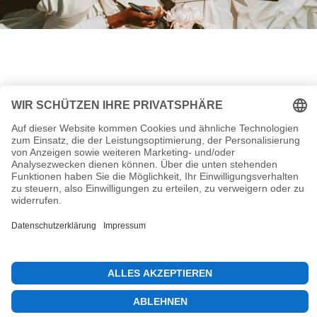
Startseite
Homepage Hauptmenü
MCF Kicktipp
MCF Game Live
Neuester & Letzter "Mein Blog / Bobby Blog" Beitrag
Termin vereinbaren
Bobby Blog Unterstützung & Spende
Kontakt
Sitemap
Allgemeine Geschäftsbedingungen
Widerrufsbelehrung
Nutzungsbedingungen
Datenschutzerklärungen
Impressum
Abo Kündigen