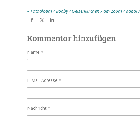
«
Fotoalbum / Bobby / Gelsenkirchen / am Zoom / Kanal /
T
T
T
e
e
e
i
i
i
l
l
l
Kommentar hinzufügen
e
e
e
n
n
n
Name *
E-Mail-Adresse *
Nachricht *