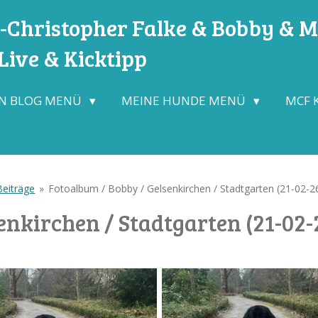
Christopher Falke & Bobby & Mo
ive & Kicktipp
N BLOG MENÜ
MEINE HUNDE MENÜ
MCF 
Beiträge
»
Fotoalbum / Bobby / Gelsenkirchen / Stadtgarten (21-02-2
enkirchen / Stadtgarten (21-02-