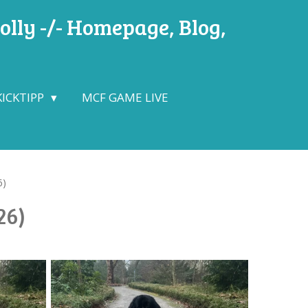
lly -/- Homepage, Blog,
KICKTIPP
MCF GAME LIVE
6)
26)