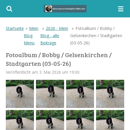
Zum
Hauptinhalt
springen
Startseite
»
Mein
»
2026 - Mein
»
Fotoalbum / Bobby /
Blog
Blog - alle
Gelsenkirchen / Stadtgarten
Menü
Beiträge
(03-05-26)
Fotoalbum / Bobby / Gelsenkirchen /
Stadtgarten (03-05-26)
Veröffentlicht am 3. Mai 2026 um 19:00