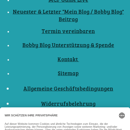
Neuester & Letzter "Mein Blog / Bobby Blog"
Beitrag
Termin vereinbaren
Bobby Blog Unterstützung & Spende
Kontakt
Sitemap
Allgemeine Geschäftsbedingungen
Widerrufsbelehrung
Nutzungsbedingungen