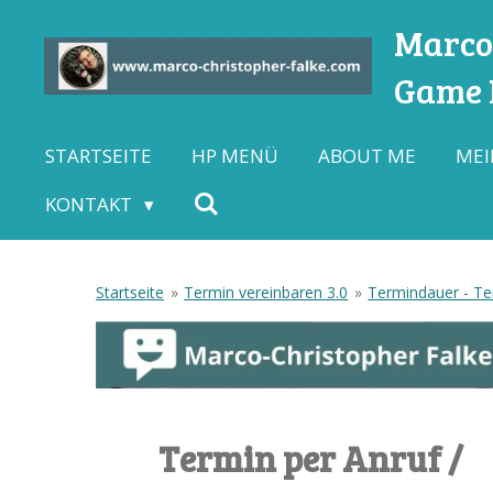
Zum
Marco-
Hauptinhalt
Game L
springen
STARTSEITE
HP MENÜ
ABOUT ME
MEI
KONTAKT
Startseite
»
Termin vereinbaren 3.0
»
Termindauer - Ter
Termin per Anruf /