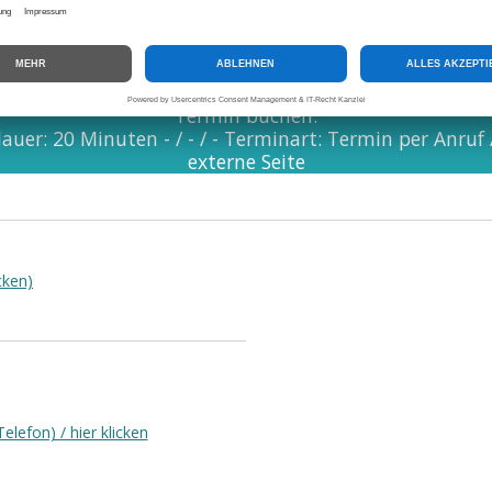
Termin buchen:
uer: 20 Minuten - / - / - Terminart: Termin per Anruf 
externe Seite
cken)
lefon) / hier klicken