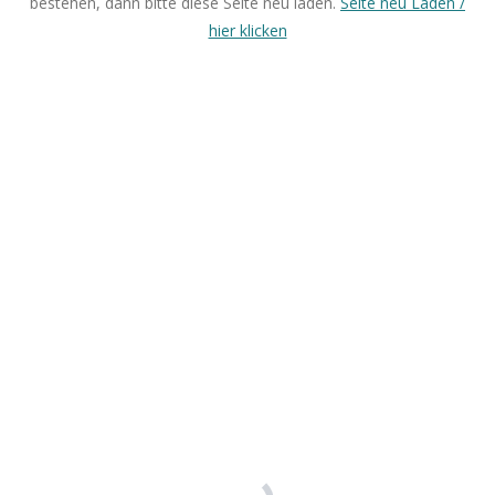
bestehen, dann bitte diese Seite neu laden.
Seite neu Laden /
hier klicken