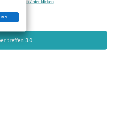
eite neu Laden / hier klicken
er treffen 3.0