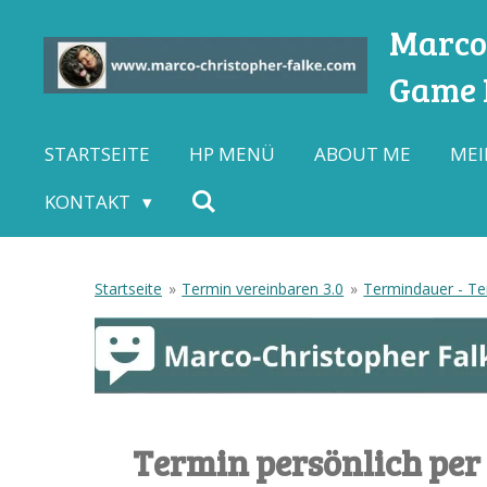
Zum
Marco-
Hauptinhalt
Game L
springen
STARTSEITE
HP MENÜ
ABOUT ME
MEI
KONTAKT
Startseite
»
Termin vereinbaren 3.0
»
Termindauer - Ter
Termin persönlich per