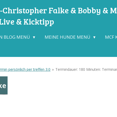
Christopher Falke & Bobby & Mo
ive & Kicktipp
N BLOG MENÜ
MEINE HUNDE MENÜ
MCF 
min persönlich per treffen 3.0
»
Termindauer: 180 Minuten: Terminart