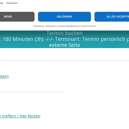
meldung über diesen Text bestehen, dann bitte diese Seite neu laden.
S
Termin buchen
180 Minuten (3h) -/-/- Terminart: Termin persönlich p
externe Seite
cken)
reffen) / hier klicken