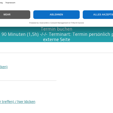
meldung über diesen Text bestehen, dann bitte diese Seite neu laden.
S
Termin buchen
90 Minuten (1,5h) -/-/- Terminart: Termin persönlich p
externe Seite
cken)
reffen) / hier klicken