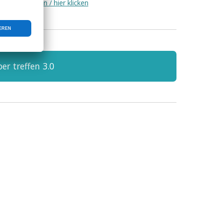
eite neu Laden / hier klicken
er treffen 3.0