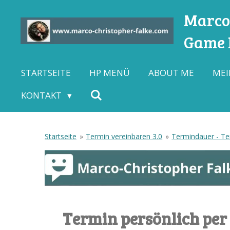
Zum
Marco-
Hauptinhalt
Game L
springen
STARTSEITE
HP MENÜ
ABOUT ME
MEI
KONTAKT
Startseite
»
Termin vereinbaren 3.0
»
Termindauer - Ter
Termin persönlich per