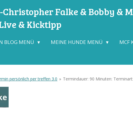
Christopher Falke & Bobby & Mo
ive & Kicktipp
N BLOG MENÜ
MEINE HUNDE MENÜ
MCF 
min persönlich per treffen 3.0
»
Termindauer: 90 Minuten: Terminart: 