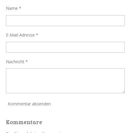
n
n
n
n
Name *
E-Mail-Adresse *
Nachricht *
Kommentar absenden
Kommentare