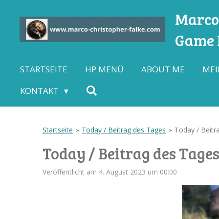
Zum
Marco-
Hauptinhalt
Game L
springen
STARTSEITE
HP MENÜ
ABOUT ME
MEI
KONTAKT
Startseite
»
Today / Beitrag des Tages
»
Today / Beitr
Today / Beitrag des Tages
Veröffentlicht am 4. August 2023 um 00:00