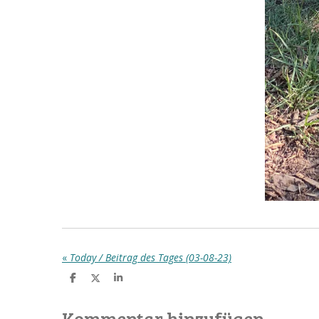
«
Today / Beitrag des Tages (03-08-23)
T
T
T
e
e
e
i
i
i
l
l
l
Kommentar hinzufügen