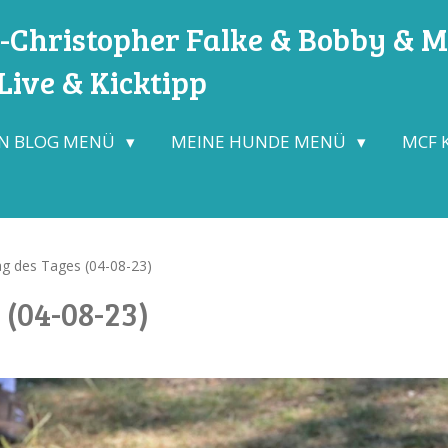
Christopher Falke & Bobby & Mo
ive & Kicktipp
N BLOG MENÜ
MEINE HUNDE MENÜ
MCF 
ag des Tages (04-08-23)
 (04-08-23)