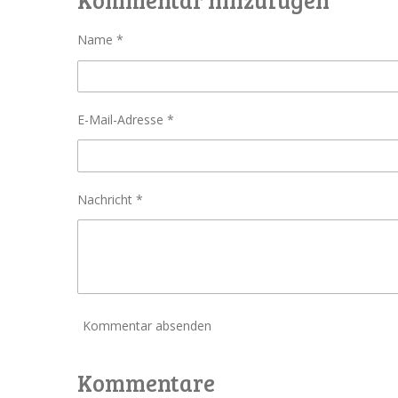
e
e
e
n
n
n
Name *
E-Mail-Adresse *
Nachricht *
Kommentar absenden
Kommentare