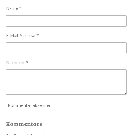
n
n
n
n
Name *
E-Mail-Adresse *
Nachricht *
Kommentar absenden
Kommentare