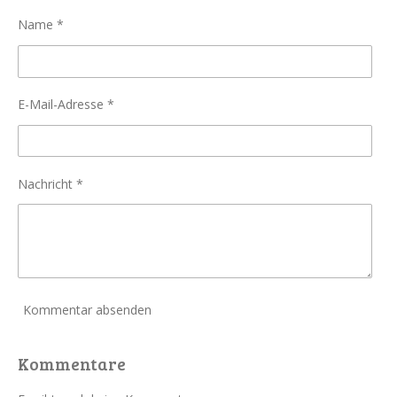
n
n
n
n
Name *
E-Mail-Adresse *
Nachricht *
Kommentar absenden
Kommentare