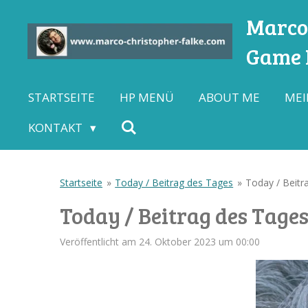
Zum
Marco-
Hauptinhalt
Game L
springen
STARTSEITE
HP MENÜ
ABOUT ME
MEI
KONTAKT
Startseite
»
Today / Beitrag des Tages
»
Today / Beitr
Today / Beitrag des Tages
Veröffentlicht am 24. Oktober 2023 um 00:00