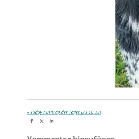
«
Today / Beitrag des Tages (23-10-23)
T
T
T
e
e
e
i
i
i
l
l
l
Kommentar hinzufügen