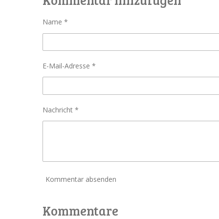
e
e
e
n
n
n
Name *
E-Mail-Adresse *
Nachricht *
Kommentar absenden
Kommentare