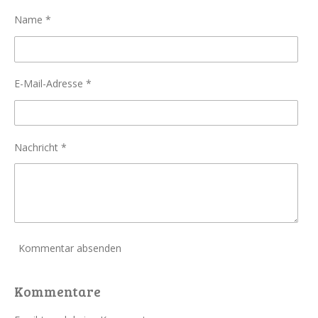
n
n
n
n
Name *
E-Mail-Adresse *
Nachricht *
Kommentar absenden
Kommentare