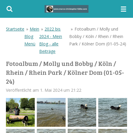
Zum
Hauptinhalt
springen
Startseite
»
Mein
»
2022 bis
»
Fotoalbum / Molly und
Blog
2024 - Mein
Bobby / Köln / Rhein / Rhein
Menü
Blog - alle
Park / Kölner Dom (01-05-24)
Beiträge
Fotoalbum / Molly und Bobby / Köln /
Rhein / Rhein Park / Kölner Dom (01-05-
24)
Veröffentlicht am 1. Mai 2024 um 21:22