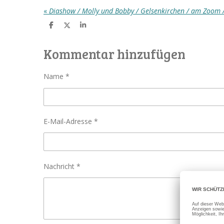
«
Diashow / Molly und Bobby / Gelsenkirchen / am Zoom /
T
T
T
e
e
e
i
i
i
l
l
l
Kommentar hinzufügen
e
e
e
n
n
n
Name *
E-Mail-Adresse *
Nachricht *