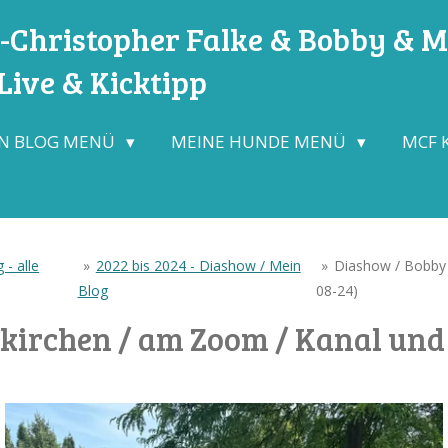
Christopher Falke & Bobby & Mo
ive & Kicktipp
N BLOG MENÜ
MEINE HUNDE MENÜ
MCF 
 - alle
»
2022 bis 2024 - Diashow / Mein
»
Diashow / Bobby 
Blog
08-24)
kirchen / am Zoom / Kanal und 