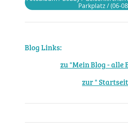
Parkplatz / (06-08
n
g
:
0
S
t
Blog Links:
e
r
zu "Mein Blog - alle 
n
e
zur " Startsei