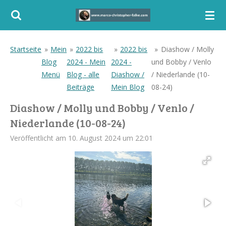
Zum
Hauptinhalt
springen
Startseite
»
Mein
»
2022 bis
»
2022 bis
»
Diashow / Molly
Blog
2024 - Mein
2024 -
und Bobby / Venlo
Menü
Blog - alle
Diashow /
/ Niederlande (10-
Beiträge
Mein Blog
08-24)
Diashow / Molly und Bobby / Venlo /
Niederlande (10-08-24)
Veröffentlicht am 10. August 2024 um 22:01