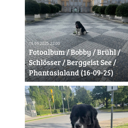
16.09.2025
22:00
Fotoalbum / Bobby / Brühl /
Schlösser / Berggeist See /
Phantasialand (16-09-25)