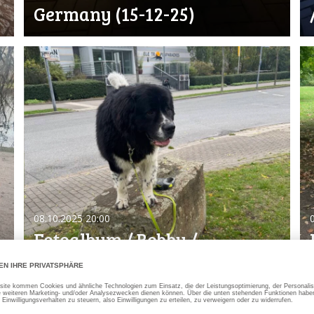
Germany (15-12-25)
08.10.2025
20:00
Fotoalbum / Bobby /
Gelsenkirchen / am Zoom /
Kanal / (08-10-25)