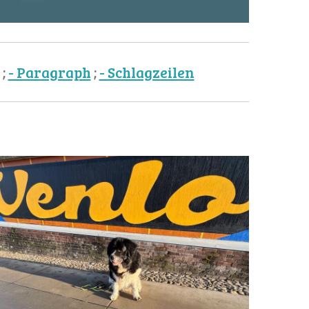
 ;
- Paragraph
;
- Schlagzeilen