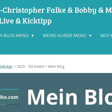
Christopher Falke & Bobby & Mo
ive & Kicktipp
N BLOG MENÜ
MEINE HUNDE MENÜ
MCF 
Beiträge
»
2025 - Stil Raster / Mein Blog