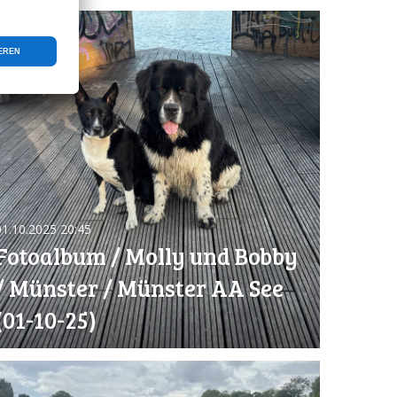
01.10.2025
20:45
Fotoalbum / Molly und Bobby
/ Münster / Münster AA See
(01-10-25)